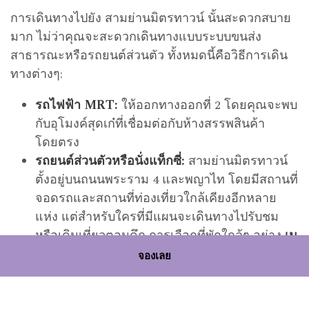
การเดินทางไปยัง สามย่านมิตรทาวน์ นั้นสะดวกสบาย
มาก ไม่ว่าคุณจะสะดวกเดินทางแบบระบบขนส่ง
สาธารณะหรือรถยนต์ส่วนตัว ทั้งหมดนี้คือวิธีการเดิน
ทางต่างๆ:
รถไฟฟ้า MRT:
ให้ออกทางออกที่ 2 โดยคุณจะพบ
กับอุโมงค์สุดเก๋ที่เชื่อมต่อกับห้างสรรพสินค้า
โดยตรง
รถยนต์ส่วนตัวหรือนั่งแท็กซี่:
สามย่านมิตรทาวน์
ตั้งอยู่บนถนนพระราม 4 และพญาไท โดยมีสถานที่
จอดรถและสถานที่ท่องเที่ยวใกล้เคียงอีกหลาย
แห่ง แต่สำหรับใครที่มีแผนจะเดินทางไปรับชม
หรือเดินเที่ยวตอนดึก การเลือกที่พักใกล้ๆ อย่าง
เม
อร์เคียว กรุงเทพ สุรวงศ์
ก็ถือเป็นอีกหนึ่งทางเลือก
จองเลย
ที่น่าสนใจ เพราะเดินทางง่าย สะดวก แถม ห้องพัก
ยังสะอาดและได้มาตรฐาน ผู้ที่สนใจสามารถ
จอง