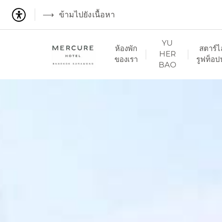
ข้ามไปยังเนื้อหา
YU
ห้องพัก
สตาร์ไ
HER
ของเรา
รูฟท็อป
BAO